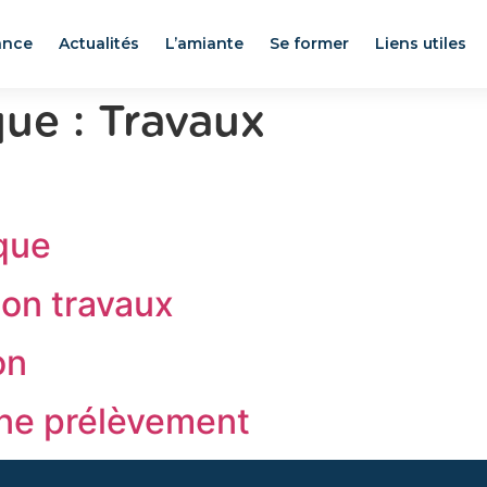
ance
Actualités
L’amiante
Se former
Liens utiles
que :
Travaux
que
ion travaux
on
ne prélèvement