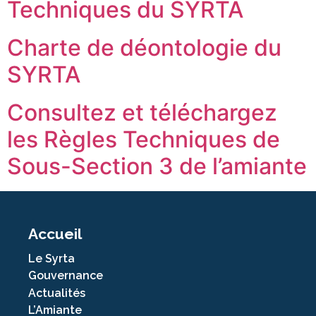
Techniques du SYRTA
Charte de déontologie du
SYRTA
Consultez et téléchargez
les Règles Techniques de
Sous-Section 3 de l’amiante
Accueil
Le Syrta
Gouvernance
Actualités
L’Amiante